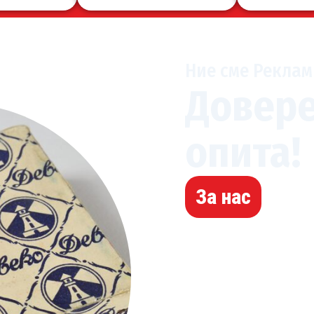
Ние сме Реклам
Довере
опита!
За нас